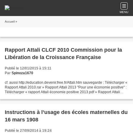
MENU
Accueil
»
Rapport Attali CLCF 2010 Commission pour la
Libération de la Croissance Française
Publié le 12/01/2015 à 15:11
Par
Spinoza1670
cf. aussi http://education.devenir.free.fr/Attali.htm sauvegarde : Télécharger «
Rapport Attali 2010.rar » Rapport Attali 2013 "Pour une économie positive" :
Télécharger « rapport Attali économie positive 2013.pdf » Rapport Attali
2014 "francophonie et...
Instructions à l’usage des écoles maternelles du
16 mars 1908
Publié le 27/09/2014 à 19:24