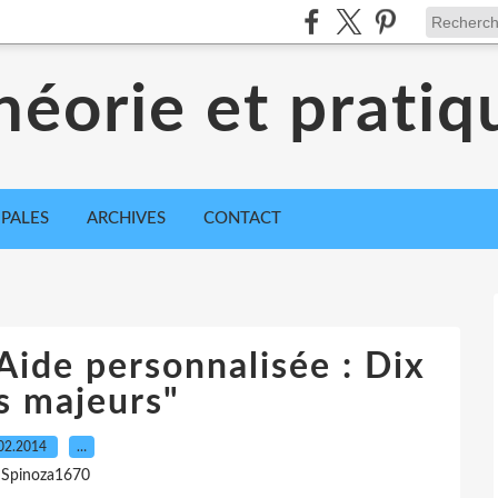
héorie et pratiq
IPALES
ARCHIVES
CONTACT
Aide personnalisée : Dix
s majeurs"
02.2014
…
 Spinoza1670