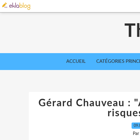
T
ACCUEIL
CATÉGORIES PRINC
Gérard Chauveau : "
risque
09.
Par