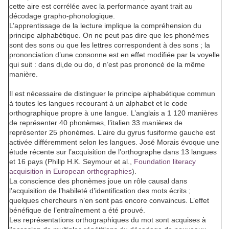
cette aire est corrélée avec la performance ayant trait au
décodage grapho-phonologique.
L’apprentissage de la lecture implique la compréhension du
principe alphabétique. On ne peut pas dire que les phonèmes
sont des sons ou que les lettres correspondent à des sons ; la
prononciation d’une consonne est en effet modifiée par la voyelle
qui suit : dans
di
,
de
ou
do
,
d
n’est pas prononcé de la même
manière.
Il est nécessaire de distinguer le principe alphabétique commun
à toutes les langues recourant à un alphabet et le code
orthographique propre à une langue. L’anglais a 1 120 manières
de représenter 40 phonèmes, l’italien 33 manières de
représenter 25 phonèmes. L’aire du gyrus fusiforme gauche est
activée différemment selon les langues. José Morais évoque une
étude récente sur l’acquisition de l’orthographe dans 13 langues
et 16 pays (Philip H.K. Seymour et al.,
Foundation literacy
acquisition in European orthographies
).
La conscience des phonèmes joue un rôle causal dans
l’acquisition de l’habileté d’identification des mots écrits ;
quelques chercheurs n’en sont pas encore convaincus. L’effet
bénéfique de l’entraînement a été prouvé.
Les représentations orthographiques du mot sont acquises à