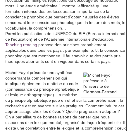
l’occasion de multiples répétitions du décodage de nouveaux
mots. Une étude américaine
1
montre l’efficacité qu’une
formation intense des professeurs sur l’importance de la
conscience phonologique permet d’obtenir auprès des élèves
concernant leur conscience phonologique, la lecture des mots, le
vocabulaire, la compréhension…
Parmi les publications de l’UNESCO du BIE (Bureau international
de l’éducation) et de l’Académie internationale d’éducation,
Teaching reading
propose des principes probablement
applicables dans tous les pays : par exemple, p. 8, la conscience
phonologique est mentionnée. Il faut savoir que des partis pris
théoriques aberrants sont en vigueur dans certains pays.
Michel Fayol
présente une synthèse
concernant la compréhension qui
implique également la maîtrise du code
(connaissance du principe alphabétique
et lexique orthographique). La maîtrise
du principe alphabétique joue en effet sur la compréhension : la
recherche est en avance sur les pratiques. Comment induire cet
apprentissage chez les élèves ? Quelle progression adopter ?
On a par ailleurs de bonnes raisons de penser que nous
disposons d’un lexique mental, organisé de façon fréquentielle. Il
existe une corrélation entre le lexique et la compréhension : ceux