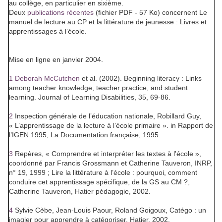
au collège, en particulier en sixième.
Deux
publications récentes
(fichier PDF - 57 Ko) concernent
Le
manuel de lecture au CP
et la littérature de jeunesse :
Livres et
apprentissages à l’école
.
Mise en ligne en janvier 2004.
1
Deborah McCutchen
et al. (2002). Beginning literacy : Links
among teacher knowledge, teacher practice, and student
learning. Journal of Learning Disabilities, 35, 69-86.
2
Inspection générale de l’éducation nationale, Robillard Guy,
« L’apprentissage de la lecture à l’école primaire ». in
Rapport de
l’IGEN 1995
, La Documentation française, 1995.
3
Repères
, « Comprendre et interpréter les textes à l'école »,
coordonné par Francis Grossmann et Catherine Tauveron, INRP,
n° 19, 1999 ;
Lire la littérature à l’école : pourquoi, comment
conduire cet apprentissage spécifique, de la GS au CM ?,
Catherine Tauveron, Hatier pédagogie, 2002.
4
Sylvie Cèbe, Jean-Louis Paour, Roland Goigoux, Catégo : un
imagier pour apprendre à catégoriser, Hatier, 2002.