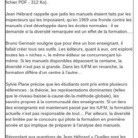
fichier PDF - 312 Ko).
Jean Hébrard rappelle que jadis les manuels étaient faits par les
inspecteurs qui les imposaient, qu’en 1969 une fronde contre les
manuels s'est développée dans les écoles normales : il se
demande si la diversité remarquée est un effet de la formation….
Bruno Germain souligne que pour être un bon enseignant, il
fallait créer tous ses outils. Les éditeurs, quant à eux, ont exploré
toutes les « niches », le même éditeur se concurrençant lui-
même. Si les manuels disponibles dépassent la centaine, la
diversité n’est pas si grande. Dans les IUFM en revanche, la
formation diffère d’un centre à l’autre…
Sylvie Plane précise que les étudiants sont pris entre plusieurs
références : la théorie, les représentations dominantes (telles
que le-niveau-baisse-à-cause-de-la-méthode-globale), les
savoirs propres à la communauté des enseignants. Si un tiers
des enseignants est maintenant passé par les IUFM, la formation
actuelle n’est pas responsable de tout… Par ailleurs, la diversité
est limitée par le concours qui pilote la formation en première
année et qui implique de préparer à l’analyse des manuels.
Répondant aux questions de Jean Hébrard « Quelles sont les