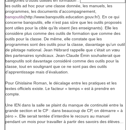
catégories d’outils utilisés en formation :
les outils
ad hoc
pour une classe donnée, les manuels, les
programmes, les documents d’accompagnement,
banqoutils
(http://www.banqoutils.education.gouv.fr/). En ce qui
concerne banqoutils, elle n’est pas sûre que les outils proposés
sont utiles pour la cible qu’ils visent (les enseignants). Elle les
considère plus comme des outils de formation que comme des
outils pour la classe. De même, elle constate que les
programmes sont des outils pour la classe, davantage qu’un outil
de pilotage national. Jean Hébrard rappelle que c’était un vœu
des partenaires syndicaux. Jean-Claude Émin souhaiterait que
banqoutils soit davantage considéré comme des outils pour la
classe, tout en soulignant que ce ne sont pas des outils
d’apprentissage mais d’évaluation.
Pour Ghislaine Roman, le décalage entre les pratiques et les
textes officiels existe. Le facteur « temps » est à prendre en
compte.
Une IEN dans la salle se plaint du manque de continuité entre la
grande section et le CP : dans beaucoup de CP, on démarre « à
zéro ». Elle serait tentée d’interdire le recours au manuel
pendant un mois pour travailler à partir des savoirs des élèves…