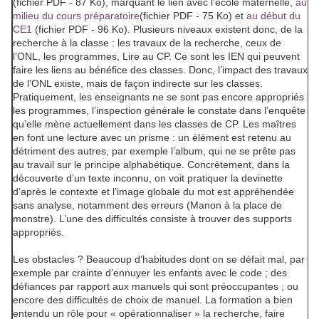
(fichier PDF - 87 Ko), marquant le lien avec l’école maternelle,
au
milieu du cours préparatoire
(fichier PDF - 75 Ko) et
au début du
CE1
(fichier PDF - 96 Ko). Plusieurs niveaux existent donc, de la
recherche à la classe : les travaux de la recherche, ceux de
l’ONL, les programmes,
Lire au CP
. Ce sont les IEN qui peuvent
faire les liens au bénéfice des classes. Donc, l’impact des travaux
de l’ONL existe, mais de façon indirecte sur les classes.
Pratiquement, les enseignants ne se sont pas encore appropriés
les programmes, l’inspection générale le constate dans l’enquête
qu’elle mène actuellement dans les classes de CP. Les maîtres
en font une lecture avec un prisme : un élément est retenu au
détriment des autres, par exemple l’album, qui ne se prête pas
au travail sur le principe alphabétique. Concrètement, dans la
découverte d’un texte inconnu, on voit pratiquer la devinette
d’après le contexte et l’image globale du mot est appréhendée
sans analyse, notamment des erreurs (
Manon
à la place de
monstre
). L’une des difficultés consiste à trouver des supports
appropriés.
Les obstacles ? Beaucoup d’habitudes dont on se défait mal, par
exemple par crainte d’ennuyer les enfants avec le code ; des
défiances par rapport aux manuels qui sont préoccupantes ; ou
encore des difficultés de choix de manuel. La formation a bien
entendu un rôle pour « opérationnaliser » la recherche, faire