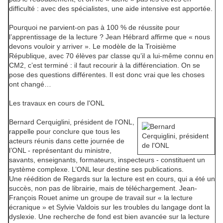
difficulté : avec des spécialistes, une aide intensive est apportée.
Pourquoi ne parvient-on pas à 100 % de réussite pour
l’apprentissage de la lecture ? Jean Hébrard affirme que « nous
devons vouloir y arriver ». Le modèle de la Troisième
République, avec 70 élèves par classe qu’il a lui-même connu en
CM2, c’est terminé : il faut recourir à la différenciation. On se
pose des questions différentes. Il est donc vrai que les choses
ont changé…
Les travaux en cours de l'ONL
Bernard Cerquiglini
, président de l'ONL,
rappelle pour conclure que tous les
acteurs réunis dans cette journée de
l’ONL - représentant du ministre,
savants, enseignants, formateurs, inspecteurs - constituent un
système complexe. L’ONL leur destine ses publications.
Une réédition de
Regards sur la lecture
est en cours, qui a été un
succès, non pas de librairie, mais de téléchargement. Jean-
François Rouet anime un groupe de travail sur « la lecture
écranique » et Sylvie Valdois sur les troubles du langage dont la
dyslexie. Une recherche de fond est bien avancée sur la lecture