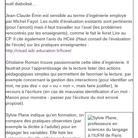
outil diabolisé…
Jean-Claude Émin est sensible au terme
d’ingénierie
employé
par Michel Fayol. Les outils d’évaluation existants sont pertinents
(pour l’amont) mais il faut travailler sur l’aval (les problèmes
rencontrés par les enseignants), comme le fait le livret
Lire au
CP
. Il cite également l’avis du HCéé (Haut conseil de l’évaluation
de l’école) sur les pratiques enseignantes :
http://cisad.adc.education.fr/hcee/
Ghislaine Roman trouve passionnante cette idée d’ingénierie. Il
faudrait pour l’apprentissage de la lecture lister des actions
pédagogiques simples qui permettent de favoriser la lecture, par
exemple concernant la gestion des interactions (pour identifier un
mot, ne pas dire « oui » ou « non », mais faire justifier), le
recours à l’écriture (en cas de mauvaise identification d’un mot -
Manon
pour
monstre
- passer par l’écriture du mot erroné
proposé).
Sylvie Plane indique qu’en formation, on
compare des pratiques observées (par
exemple la dictée à l’adulte) pour en
dégager les variables. Elle liste les