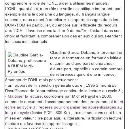
comprendre le rôle de l’ONL, aider à utiliser les manuels.
L’ONL, quant à lui, a un rôle de veille scientifique important, par
exemple dans le domaine du langage, du français langue
seconde, nous aidant à améliorer les apprentissages dans les
DOM-TOM en particulier, ou encore sur l’efficacité du recours
aux TICE. Il favorise donc la liberté du maître, l’aidant dans ses
choix et facilitant la compréhension des enjeux qui sous-tendent
les choix institutionnels.
Claudine Garcia-Debanc
, intervenant en
tant que formatrice en formation initiale
et continue d’une part et chercheur
d’autre part, rappelle un certain nombre
de références qui ont une influence,
émanant de l’ONL mais pas seulement :
- un rapport de l’inspection générale qui, en 1995
2
, montrait
l’insuffisance de l’apprentissage continu de la lecture au cycle 3 ;
-
Maîtriser la lecture
, coordonné par Michel Fayol en 2000,
comme le document d’accompagnement des programmes
Lire et
écrire au cycle 3 : repères pour organiser les apprentissages au
long du cycle
(fichier PDF - 309 Ko) ; trois dimensions sont bien
mises en valeur : lire pour agir, la littérature, l’articulation lecture/
écriture qui favorise les apprentissages ;