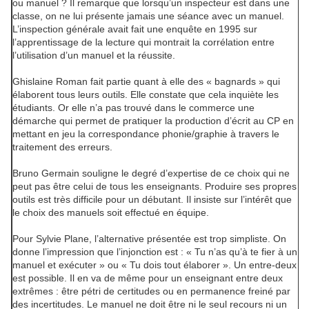
ou
manuel ? Il remarque que lorsqu’un inspecteur est dans une
classe, on ne lui présente jamais une séance avec un manuel.
L’inspection générale avait fait une enquête en 1995 sur
l’apprentissage de la lecture qui montrait la corrélation entre
l’utilisation d’un manuel et la réussite.
Ghislaine Roman fait partie quant à elle des « bagnards » qui
élaborent tous leurs outils. Elle constate que cela inquiète les
étudiants. Or elle n’a pas trouvé dans le commerce une
démarche qui permet de pratiquer la production d’écrit au CP en
mettant en jeu la correspondance phonie/graphie à travers le
traitement des erreurs.
Bruno Germain souligne le degré d’expertise de ce choix qui ne
peut pas être celui de tous les enseignants. Produire ses propres
outils est très difficile pour un débutant. Il insiste sur l’intérêt que
le choix des manuels soit effectué en équipe.
Pour Sylvie Plane, l’alternative présentée est trop simpliste. On
donne l’impression que l’injonction est : « Tu n’as qu’à te fier à un
manuel et exécuter » ou « Tu dois tout élaborer ». Un entre-deux
est possible. Il en va de même pour un enseignant entre deux
extrêmes : être pétri de certitudes ou en permanence freiné par
des incertitudes. Le manuel ne doit être ni le seul recours ni un