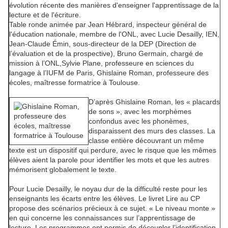
évolution récente des manières d'enseigner l'apprentissage de la
lecture et de l'écriture.
Table ronde animée par
Jean Hébrard
, inspecteur général de
l'éducation nationale, membre de l'ONL, avec
Lucie Desailly
, IEN,
Jean-Claude Émin
, sous-directeur de la DEP (Direction de
l’évaluation et de la prospective),
Bruno Germain
, chargé de
mission à l’ONL,
Sylvie Plane
, professeure en sciences du
langage à l’IUFM de Paris,
Ghislaine Roman
, professeure des
écoles, maîtresse formatrice à Toulouse.
D’après Ghislaine Roman, les « placards
de sons », avec les morphèmes
confondus avec les phonèmes,
disparaissent des murs des classes. La
classe entière découvrant un même
texte est un dispositif qui perdure, avec le risque que les mêmes
élèves aient la parole pour identifier les mots et que les autres
mémorisent globalement le texte.
Pour Lucie Desailly, le noyau dur de la difficulté reste pour les
enseignants les écarts entre les élèves. Le livret
Lire au CP
propose des scénarios précieux à ce sujet. « Le niveau monte »
en qui concerne les connaissances sur l’apprentissage de
lecture. Les programmes ont permis de découpler l’identification