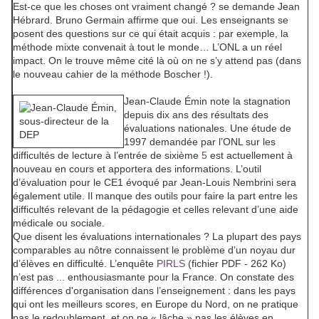
Est-ce que les choses ont vraiment changé ? se demande Jean
Hébrard. Bruno Germain affirme que oui. Les enseignants se
posent des questions sur ce qui était acquis : par exemple, la
méthode mixte convenait à tout le monde… L’ONL a un réel
impact. On le trouve même cité là où on ne s’y attend pas (dans
le nouveau cahier de la méthode Boscher !).
Jean-Claude Émin note la stagnation
depuis dix ans des résultats des
évaluations nationales. Une étude de
1997 demandée par l’ONL sur les
difficultés de lecture à l’entrée de sixième
5
est actuellement à
nouveau en cours et apportera des informations. L’outil
d’évaluation pour le CE1 évoqué par Jean-Louis Nembrini sera
également utile. Il manque des outils pour faire la part entre les
difficultés relevant de la pédagogie et celles relevant d’une aide
médicale ou sociale.
Que disent les évaluations internationales ? La plupart des pays
comparables au nôtre connaissent le problème d’un noyau dur
d’élèves en difficulté. L’enquête
PIRLS
(fichier PDF - 262 Ko)
n’est pas ... enthousiasmante pour la France. On constate des
différences d'organisation dans l’enseignement : dans les pays
qui ont les meilleurs scores, en Europe du Nord, on ne pratique
pas le redoublement, et on ne « lâche » pas les élèves en