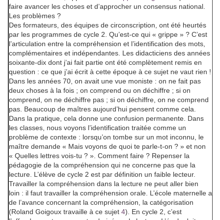
faire avancer les choses et d’approcher un consensus national.
Les problèmes ?
Des formateurs, des équipes de circonscription, ont été heurtés
par les programmes de cycle 2. Qu’est-ce qui « grippe » ? C’est
l’articulation entre la compréhension et l’identification des mots,
complémentaires et indépendantes. Les didacticiens des années
soixante-dix dont j’ai fait partie ont été complètement remis en
question : ce que j’ai écrit à cette époque à ce sujet ne vaut rien !
Dans les années 70, on avait une vue moniste : on ne fait pas
deux choses à la fois ; on comprend ou on déchiffre ; si on
comprend, on ne déchiffre pas ; si on déchiffre, on ne comprend
pas. Beaucoup de maîtres aujourd’hui pensent comme cela.
Dans la pratique, cela donne une confusion permanente. Dans
les classes, nous voyons l’identification traitée comme un
problème de contexte : lorsqu’on tombe sur un mot inconnu, le
maître demande « Mais voyons de quoi te parle-t-on ? » et non
« Quelles lettres vois-tu ? ». Comment faire ? Repenser la
pédagogie de la compréhension qui ne concerne pas que la
lecture. L’élève de cycle 2 est par définition un faible lecteur.
Travailler la compréhension dans la lecture ne peut aller bien
loin : il faut travailler la compréhension orale. L’école maternelle a
de l’avance concernant la compréhension, la catégorisation
(Roland Goigoux travaille à ce sujet
4
). En cycle 2, c’est