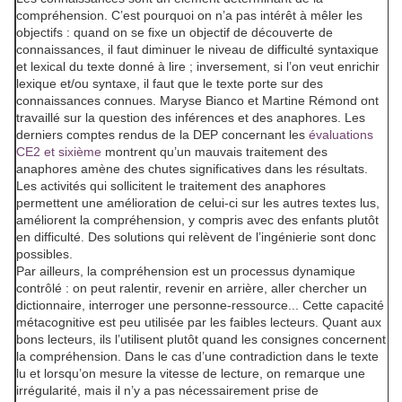
compréhension. C’est pourquoi on n’a pas intérêt à mêler les
objectifs : quand on se fixe un objectif de découverte de
connaissances, il faut diminuer le niveau de difficulté syntaxique
et lexical du texte donné à lire ; inversement, si l’on veut enrichir
lexique et/ou syntaxe, il faut que le texte porte sur des
connaissances connues. Maryse Bianco et Martine Rémond ont
travaillé sur la question des inférences et des anaphores. Les
derniers comptes rendus de la DEP concernant les
évaluations
CE2 et sixième
montrent qu’un mauvais traitement des
anaphores amène des chutes significatives dans les résultats.
Les activités qui sollicitent le traitement des anaphores
permettent une amélioration de celui-ci sur les autres textes lus,
améliorent la compréhension, y compris avec des enfants plutôt
en difficulté. Des solutions qui relèvent de l’ingénierie sont donc
possibles.
Par ailleurs, la compréhension est un processus dynamique
contrôlé : on peut ralentir, revenir en arrière, aller chercher un
dictionnaire, interroger une personne-ressource... Cette capacité
métacognitive est peu utilisée par les faibles lecteurs. Quant aux
bons lecteurs, ils l’utilisent plutôt quand les consignes concernent
la compréhension. Dans le cas d’une contradiction dans le texte
lu et lorsqu’on mesure la vitesse de lecture, on remarque une
irrégularité, mais il n’y a pas nécessairement prise de