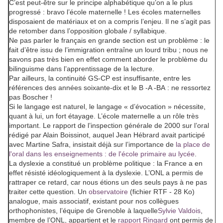
C’est peut-être sur le principe alphabétique qu’on a le plus
progressé : bravo l’école maternelle ! Les écoles maternelles
disposaient de matériaux et on a compris l’enjeu. Il ne s’agit pas
de retomber dans l’opposition globale / syllabique.
Ne pas parler le français en grande section est un problème : le
fait d’être issu de l’immigration entraîne un lourd tribu ; nous ne
savons pas très bien en effet comment aborder le problème du
bilinguisme dans l’apprentissage de la lecture.
Par ailleurs, la continuité GS-CP est insuffisante, entre les
références des années soixante-dix et le B -A -BA : ne ressortez
pas Boscher !
Si le langage est naturel, le langage « d’évocation » nécessite,
quant à lui, un fort étayage. L’école maternelle a un rôle très
important. Le rapport de l’inspection générale de 2000 sur l’oral
rédigé par Alain Boissinot, auquel Jean Hébrard avait participé
avec Martine Safra, insistait déjà sur l’importance de
la place de
l'oral dans les enseignements : de l'école primaire au lycée
.
La dyslexie a constitué un problème politique : la France a en
effet résisté idéologiquement à la dyslexie. L’ONL a permis de
rattraper ce retard, car nous étions un des seuls pays à ne pas
traiter cette question. Un
observatoire
(fichier RTF - 28 Ko)
analogue, mais associatif, existant pour nos collègues
orthophonistes, l’équipe de Grenoble à laquelle
Sylvie Valdois
,
membre de l’ONL, appartient et le
rapport Ringard
ont permis de