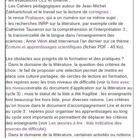
- les évaluations CE2 et sixième ;
-
Les Cahiers pédagogiques
autour de Jean-Michel
Zakhartchouk et le travail sur la lecture de
consignes
;
- la revue
Pratiques
, qui a un numéro sur ce même sujet ;
- les recherches INRP sur la littérature, par exemple celle de
Catherine Tauveron sur la compréhension et l’interprétation
3
;
- la transversalité de la langue dans l’enseignement des
sciences ; Anne Vérin était intervenue l’an dernier sur ce thème :
Écriture et apprentissages scientifiques
(fichier PDF - 40 Ko).
Les obstacles aux progrès de la formation et des pratiques ?
- Dans le domaine de la littérature, la question des critères de
choix : le fait de proposer une sélection permet de mettre en
place une culture partagée, de cercles de lecture en formation,
des repères avec les trois niveaux de difficulté (voir
la liste avec
les niveaux
extraite du document d’application sur la littérature au
cycle 3) ; mais le statut de la liste a été fragilisé ; les enseignants
font beaucoup lire hors liste, pour diverses raisons. Les critères
qu’on trouve dans le document d’accompagnement
Lire et écrire
au cycle 3 : repères pour organiser les apprentissages au long
du cycle
sont importants et permettent de déplacer les critères
des enseignants (voir
Les œuvres à lire : liste indicative des
sources de difficulté
).
- Dans le domaine de la littérature, certaines activités ou notions