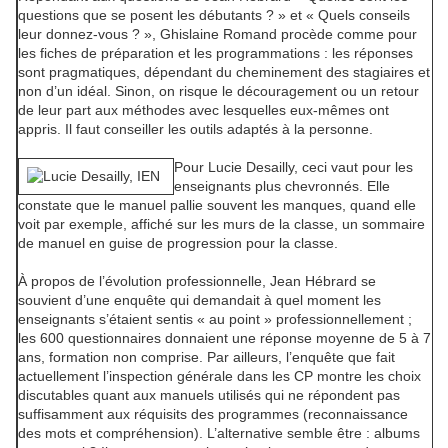
questions que se posent les débutants ? » et « Quels conseils
leur donnez-vous ? », Ghislaine Romand procède comme pour
les fiches de préparation et les programmations : les réponses
sont pragmatiques, dépendant du cheminement des stagiaires et
non d’un idéal. Sinon, on risque le découragement ou un retour
de leur part aux méthodes avec lesquelles eux-mêmes ont
appris. Il faut conseiller les outils adaptés à la personne.
Pour Lucie Desailly, ceci vaut pour les
enseignants plus chevronnés. Elle
constate que le manuel pallie souvent les manques, quand elle
voit par exemple, affiché sur les murs de la classe, un sommaire
de manuel en guise de progression pour la classe.
À propos de l’évolution professionnelle, Jean Hébrard se
souvient d’une enquête qui demandait à quel moment les
enseignants s’étaient sentis « au point » professionnellement ;
les 600 questionnaires donnaient une réponse moyenne de 5 à 7
ans, formation non comprise. Par ailleurs, l’enquête que fait
actuellement l’inspection générale dans les CP montre les choix
discutables quant aux manuels utilisés qui ne répondent pas
suffisamment aux réquisits des programmes (reconnaissance
des mots et compréhension). L’alternative semble être : albums