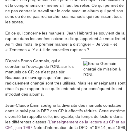
et la compréhension - même s’il faut les relier. Ce qui permet de
ne pas centrer le travail sur le code avec un album qui perd son
sens ou de ne pas rechercher ces manuels qui réunissent tous
les textes.
En ce qui concerne les manuels, Jean Hébrard se souvient de la
rupture dans les années soixante-dix qu’apportent
Je veux lire
et
Au fil des mots
, le premier manuel à distinguer « Je vois » et
« J’entends ». Y a-t-il de nouvelles ruptures ?
D’après Bruno Germain, qui a
coordonné l’ouvrage de l’ONL sur les
manuels de CP, ce n’est pas sûr.
Beaucoup d’ouvrages qui n’ont pas
radicalement changé sont très utilisés. Mais les enseignants sont
réactifs par rapport à ce qu’ils entendent par conséquent ils ont
introduit des albums.
Jean-Claude Émin souligne la diversité des manuels constatée
dans le suivi par la DEP des CP à effectifs réduits. Cette extrême
diversité lui rappelle celle, incroyable, du temps de lecture dans
les différentes classes (
L’enseignement de la lecture au CP et au
CE1, juin 1997
,
Note d’information de la DPD
, n° 99.14, mai 1999,