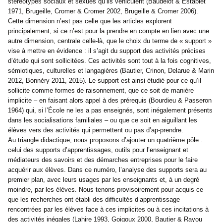
stéréotypes sociaux et sexués qu’ils véhiculent (Baudelot & Establet
1971, Brugeille, Cromer & Cromer 2002, Brugeille & Cromer 2006).
Cette dimension n’est pas celle que les articles explorent
principalement, si ce n’est pour la prendre en compte en lien avec une
autre dimension, centrale celle-là, que le choix du terme de « support »
vise à mettre en évidence : il s’agit du support des activités précises
d’étude qui sont sollicitées. Ces activités sont tout à la fois cognitives,
sémiotiques, culturelles et langagières (Bautier, Crinon, Delarue & Marin
2012, Bonnéry 2011, 2015). Le support est ainsi étudié pour ce qu’il
sollicite comme formes de raisonnement, que ce soit de manière
implicite – en faisant alors appel à des prérequis (Bourdieu & Passeron
1964) qui, si l’École ne les a pas enseignés, sont inégalement présents
dans les socialisations familiales – ou que ce soit en aiguillant les
élèves vers des activités qui permettent ou pas d’ap-prendre.
Au triangle didactique, nous proposons d’ajouter un quatrième pôle :
celui des supports d’apprentissages, outils pour l’enseignant et
médiateurs des savoirs et des démarches entreprises pour le faire
acquérir aux élèves. Dans ce numéro, l’analyse des supports sera au
premier plan, avec leurs usages par les enseignants et, à un degré
moindre, par les élèves. Nous tenons provisoirement pour acquis ce
que les recherches ont établi des difficultés d’apprentissage
rencontrées par les élèves face à ces implicites ou à ces incitations à
des activités inégales (Lahire 1993, Goigoux 2000, Bautier & Rayou