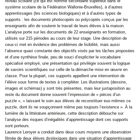
niveau scolaire (ce qui est nommé secondaire supérieur dans le
système scolaire de la Fédération Wallonie-Bruxelles), à d’autres
apprentissages (les sciences biologiques) et à d’autres types de
supports : les documents photocopiés ou polycopiés conçus par les
enseignants afin de soutenir le travail de leurs élèves à la maison.
L’analyse porte sur les documents de 22 enseignants en formation,
utilisés sur 215 périodes au cours de leur stage. Une description de
ceux-ci met en évidence des problèmes de lisibilité, mais aussi
l’absence quasi constante des objectifs visés par les tâches proposées
et d’une synthèse finale, peu de souci d’expliciter le vocabulaire
spécialisé employé, une présentation qui privilégie souvent la logique
de savoirs scientifiques sur celle de la démarche mise en œuvre en
classe. Pour la plupart, ces supports appellent une intervention de
l’élève sous forme de textes à compléter. Les illustrations (dessins,
images et schémas) y sont très présentes, mais leur juxtaposition au
reste du document donne souvent l’impression de « pièces d’un
puzzle », « laissant le soin aux élèves de reconstituer eux-mêmes ce
puzzle, dont ils ne soupçonnent même pas toujours l’existence ». À la
lumière de la littérature antérieure, cette description débouche sur
l’analyse des risques d’inégalités d’apprentissage dont ces supports
sont porteurs.
Laurence Leroyer a conduit dans deux cours moyens une observation
filmée de deux élèves dyslexiques dans une situation d’apprentissage