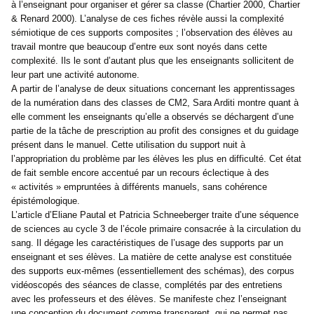
à l’enseignant pour organiser et gérer sa classe (Chartier 2000, Chartier
& Renard 2000). L’analyse de ces fiches révèle aussi la complexité
sémiotique de ces supports composites ; l’observation des élèves au
travail montre que beaucoup d’entre eux sont noyés dans cette
complexité. Ils le sont d’autant plus que les enseignants sollicitent de
leur part une activité autonome.
A partir de l’analyse de deux situations concernant les apprentissages
de la numération dans des classes de CM2, Sara Arditi montre quant à
elle comment les enseignants qu’elle a observés se déchargent d’une
partie de la tâche de prescription au profit des consignes et du guidage
présent dans le manuel. Cette utilisation du support nuit à
l’appropriation du problème par les élèves les plus en difficulté. Cet état
de fait semble encore accentué par un recours éclectique à des
« activités » empruntées à différents manuels, sans cohérence
épistémologique.
L’article d’Eliane Pautal et Patricia Schneeberger traite d’une séquence
de sciences au cycle 3 de l’école primaire consacrée à la circulation du
sang. Il dégage les caractéristiques de l’usage des supports par un
enseignant et ses élèves. La matière de cette analyse est constituée
des supports eux-mêmes (essentiellement des schémas), des corpus
vidéoscopés des séances de classe, complétés par des entretiens
avec les professeurs et des élèves. Se manifeste chez l’enseignant
une conception du document comme transparent, qui ne permet pas