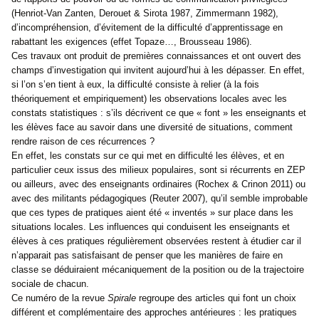
(Henriot-Van Zanten, Derouet & Sirota 1987, Zimmermann 1982),
d’incompréhension, d’évitement de la difficulté d’apprentissage en
rabattant les exigences (effet Topaze…, Brousseau 1986).
Ces travaux ont produit de premières connaissances et ont ouvert des
champs d’investigation qui invitent aujourd’hui à les dépasser. En effet,
si l’on s’en tient à eux, la difficulté consiste à relier (à la fois
théoriquement et empiriquement) les observations locales avec les
constats statistiques : s’ils décrivent ce que « font » les enseignants et
les élèves face au savoir dans une diversité de situations, comment
rendre raison de ces récurrences ?
En effet, les constats sur ce qui met en difficulté les élèves, et en
particulier ceux issus des milieux populaires, sont si récurrents en ZEP
ou ailleurs, avec des enseignants ordinaires (Rochex & Crinon 2011) ou
avec des militants pédagogiques (Reuter 2007), qu’il semble improbable
que ces types de pratiques aient été « inventés » sur place dans les
situations locales. Les influences qui conduisent les enseignants et
élèves à ces pratiques régulièrement observées restent à étudier car il
n’apparait pas satisfaisant de penser que les manières de faire en
classe se déduiraient mécaniquement de la position ou de la trajectoire
sociale de chacun.
Ce numéro de la revue
Spirale
regroupe des articles qui font un choix
différent et complémentaire des approches antérieures : les pratiques