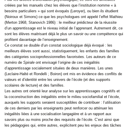
créées par les manuels chez les élèves que l’institution nomme « à
besoins particuliers » qui sont évoqués (Leroyer), ou bien ils étudient
(Noiroux et Simons) ce que les psychologues ont appelé l’effet Mathieu
(Merton 1968, Stanovich 1986) : le meilleur prédicteur de la réussite
d’un apprentissage est le niveau initial de l’apprenant. Autrement dit, ce
sont les élèves maitrisant déjà le plus un savoir ou une compétence qui
profitent davantage de l’enseignement.
Ce constat se double d’un constat sociologique déjà évoqué : les
meilleurs élèves sont aussi, statistiquement, les enfants des familles
des catégories socioprofessionnelles favorisées. Les auteurs de ce
numéro de
Spirale
ont envisagé l’origine de ces inégalités
d’apprentissage socialement situées de deux manières. Les unes
(Leclaire-Halté et Rondelli ; Boiron) ont mis en évidence des conflits de
valeurs et d’identité entre les univers de l’école (et des supports
scolaires de lecture) et des familles.
Les autres ont orienté leur analyse sur les apprentissages cognitifs et
la coconstruction des inégalités entre le milieu sociofamilial et l’école,
auxquels les supports seraient susceptibles de contribuer : l’utilisation
de ces derniers par les enseignants peut renforcer ou atténuer les
inégalités liées à une socialisation langagière et à un rapport aux
savoirs plus ou moins proche des requisits de l’école. C’est ainsi que
les pédagogies qui, entre autres, explicitent peu les enjeux des tâches