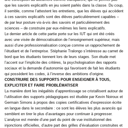
que les savoirs explicatifs en jeu soient parlés dans la classe. Du coup,
il semble, comme l’attestent les entretiens, que les élèves qui accèdent
à ces savoirs explicatifs sont des élèves particulièrement capables –
de par leur posture vis-à-vis des savoirs et particulièrement des
sciences – de construire par eux-mêmes les liens explicatifs.
Le dernier article de cette partie porte sur les IUT qui ont été créés
avec une visée de démocratisation de l’enseignement supérieur, mais
aussi d’une professionnalisation conçue comme un rapprochement de
l’étudiant et de l’entreprise. Stéphanie Tralongo s’intéresse au carnet de
bord que les étudiants tiennent lors de leurs stages. Son étude met
l’accent sur l’implicite des critères, la psychologisation des rapports
sociaux et la demande d’autonomie qui favorisent de fait les étudiants
qui possèdent les codes, à l’inverse des ambitions d’origine.
CONSTRUIRE DES SUPPORTS POUR ENSEIGNER À TOUS,
EXPLICITER ET FAIRE PROBLÉMATISER
La manière dont les inégalités d’apprentissage se cristallisent autour de
l’utilisation des supports pédagogiques est étudiée par Kevin Noiroux et
Germain Simons à propos des copies certificatives d’expression écrite
en langue dans le secondaire : ce sont les élèves les plus avancés qui
semblent en tirer le plus d’avantages pour continuer à progresser.
L’analyse est menée d’une part du point de vue institutionnel des
injonctions officielles, d’autre part des grilles d’évaluation construites et