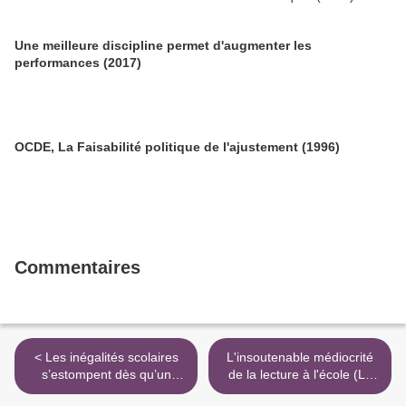
Une meilleure discipline permet d'augmenter les
performances (2017)
OCDE, La Faisabilité politique de l'ajustement (1996)
Commentaires
< Les inégalités scolaires
L'insoutenable médiocrité
s’estompent dès qu’un
de la lecture à l'école (Le
élève sait parfaitement lire
Monde, 12.12.2012) >