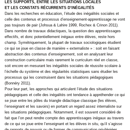
LES SUPPORTS, ENTRE LES SITUATIONS LOCALES
ET LES CONSTATS RÉCURRENTS D’INÉGALITÉS
Dans les recherches en éducation, l’étude des inégalités sociales et
celle des contenus et processus d’enseignement-apprentissage ne vont
pas toujours de pair (Johsua & Lahire 1999, Rochex & Crinon 2011).
Dans nombre de travaux didactiques, la question des apprentissages
effectifs, et donc potentiellement inégaux entre élèves, reste hors
champ. Symétriquement, la plupart de travaux sociologiques étudient
ce qui se joue en classe de manière « externaliste » : soit en faisant
abstraction des contenus d’enseignement, soit en analysant leur
construction curriculaire mais rarement le curriculum réel en classe,
soit encore en mesurant les inégalités sociales de réussite scolaire à
l’échelle du système et des régularités statistiques sans étudier les
processus qui les construisent dans les situations pédagogiques
(Bonnéry 2011).
Pour leur part, les approches qui articulent l’étude des situations
pédagogiques et celle des inégalités ont tendance à appréhender ce qui
se joue entre les pôles du triangle didactique classique (les élèves,
l’enseignant et les savoirs) en portant un regard assez internaliste sur
les situations pédagogiques. Notamment, il est souvent considéré de
fait que l’on peut rendre compte des apprentissages inégaux au travers
de ce qui se joue entre l’enseignant et les élèves in situ, qu’il s’agisse
de rapports de pouvoir ou de formes de communication privilégiées