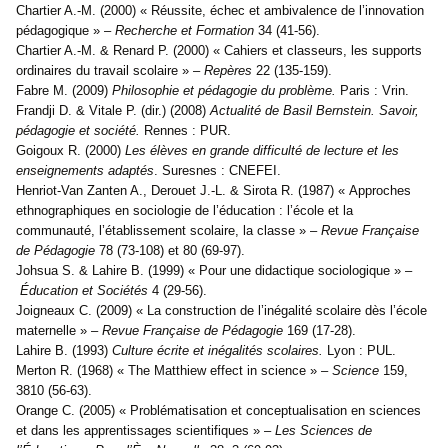
Chartier A.-M. (2000) « Réussite, échec et ambivalence de l’innovation
pédagogique » –
Recherche et Formation
34 (41-56).
Chartier A.-M. & Renard P. (2000) « Cahiers et classeurs, les supports
ordinaires du travail scolaire » –
Repères
22 (135-159).
Fabre M. (2009)
Philosophie et pédagogie du problème.
Paris : Vrin.
Frandji D. & Vitale P. (dir.) (2008)
Actualité de Basil Bernstein. Savoir,
pédagogie et société.
Rennes : PUR.
Goigoux R. (2000)
Les élèves en grande difficulté de lecture et les
enseignements adaptés
. Suresnes : CNEFEI.
Henriot-Van Zanten A., Derouet J.-L. & Sirota R. (1987) « Approches
ethnographiques en sociologie de l’éducation : l’école et la
communauté, l’établissement scolaire, la classe » –
Revue Française
de Pédagogie
78 (73-108) et 80 (69-97).
Johsua S. & Lahire B. (1999) « Pour une didactique sociologique » –
Éducation et Sociétés
4 (29-56).
Joigneaux C. (2009) « La construction de l’inégalité scolaire dès l’école
maternelle » –
Revue Française de Pédagogie
169 (17-28).
Lahire B. (1993)
Culture écrite et inégalités scolaires.
Lyon : PUL.
Merton R. (1968) « The Matthiew effect in science » –
Science
159,
3810 (56-63).
Orange C. (2005) « Problématisation et conceptualisation en sciences
et dans les apprentissages scientifiques » –
Les Sciences de