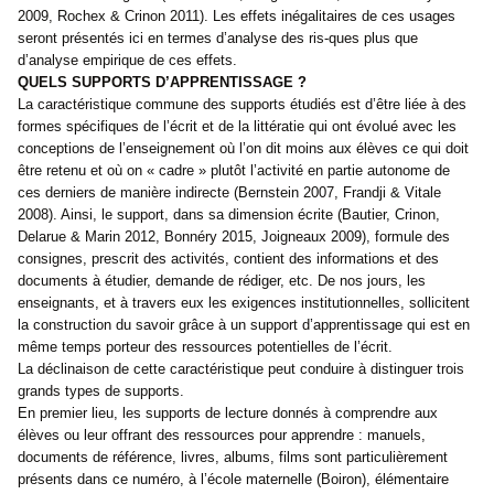
2009, Rochex & Crinon 2011). Les effets inégalitaires de ces usages
seront présentés ici en termes d’analyse des ris-ques plus que
d’analyse empirique de ces effets.
QUELS SUPPORTS D’APPRENTISSAGE ?
La caractéristique commune des supports étudiés est d’être liée à des
formes spécifiques de l’écrit et de la littératie qui ont évolué avec les
conceptions de l’enseignement où l’on dit moins aux élèves ce qui doit
être retenu et où on « cadre » plutôt l’activité en partie autonome de
ces derniers de manière indirecte (Bernstein 2007, Frandji & Vitale
2008). Ainsi, le support, dans sa dimension écrite (Bautier, Crinon,
Delarue & Marin 2012, Bonnéry 2015, Joigneaux 2009), formule des
consignes, prescrit des activités, contient des informations et des
documents à étudier, demande de rédiger, etc. De nos jours, les
enseignants, et à travers eux les exigences institutionnelles, sollicitent
la construction du savoir grâce à un support d’apprentissage qui est en
même temps porteur des ressources potentielles de l’écrit.
La déclinaison de cette caractéristique peut conduire à distinguer trois
grands types de supports.
En premier lieu, les supports de lecture donnés à comprendre aux
élèves ou leur offrant des ressources pour apprendre : manuels,
documents de référence, livres, albums, films sont particulièrement
présents dans ce numéro, à l’école maternelle (Boiron), élémentaire