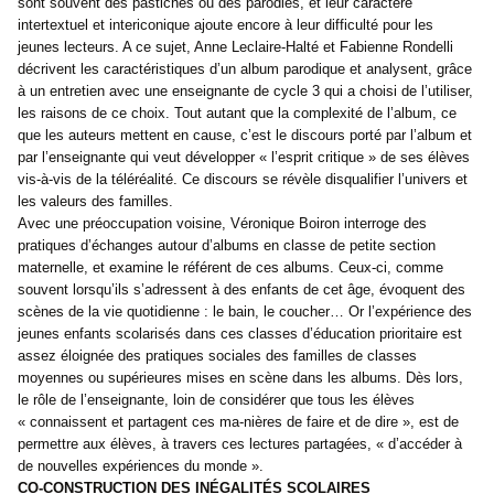
sont souvent des pastiches ou des parodies, et leur caractère
intertextuel et intericonique ajoute encore à leur difficulté pour les
jeunes lecteurs. A ce sujet, Anne Leclaire-Halté et Fabienne Rondelli
décrivent les caractéristiques d’un album parodique et analysent, grâce
à un entretien avec une enseignante de cycle 3 qui a choisi de l’utiliser,
les raisons de ce choix. Tout autant que la complexité de l’album, ce
que les auteurs mettent en cause, c’est le discours porté par l’album et
par l’enseignante qui veut développer « l’esprit critique » de ses élèves
vis-à-vis de la téléréalité. Ce discours se révèle disqualifier l’univers et
les valeurs des familles.
Avec une préoccupation voisine, Véronique Boiron interroge des
pratiques d’échanges autour d’albums en classe de petite section
maternelle, et examine le référent de ces albums. Ceux-ci, comme
souvent lorsqu’ils s’adressent à des enfants de cet âge, évoquent des
scènes de la vie quotidienne : le bain, le coucher… Or l’expérience des
jeunes enfants scolarisés dans ces classes d’éducation prioritaire est
assez éloignée des pratiques sociales des familles de classes
moyennes ou supérieures mises en scène dans les albums. Dès lors,
le rôle de l’enseignante, loin de considérer que tous les élèves
« connaissent et partagent ces ma-nières de faire et de dire », est de
permettre aux élèves, à travers ces lectures partagées, « d’accéder à
de nouvelles expériences du monde ».
CO-CONSTRUCTION DES INÉGALITÉS SCOLAIRES