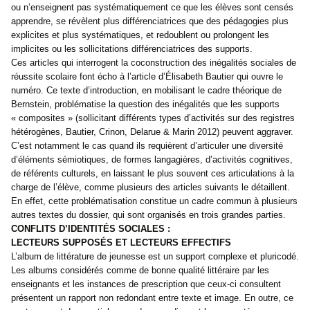
ou n’enseignent pas systématiquement ce que les élèves sont censés
apprendre, se révèlent plus différenciatrices que des pédagogies plus
explicites et plus systématiques, et redoublent ou prolongent les
implicites ou les sollicitations différenciatrices des supports.
Ces articles qui interrogent la coconstruction des inégalités sociales de
réussite scolaire font écho à l’article d’Élisabeth Bautier qui ouvre le
numéro. Ce texte d’introduction, en mobilisant le cadre théorique de
Bernstein, problématise la question des inégalités que les supports
« composites » (sollicitant différents types d’activités sur des registres
hétérogènes, Bautier, Crinon, Delarue & Marin 2012) peuvent aggraver.
C’est notamment le cas quand ils requièrent d’articuler une diversité
d’éléments sémiotiques, de formes langagières, d’activités cognitives,
de référents culturels, en laissant le plus souvent ces articulations à la
charge de l’élève, comme plusieurs des articles suivants le détaillent.
En effet, cette problématisation constitue un cadre commun à plusieurs
autres textes du dossier, qui sont organisés en trois grandes parties.
CONFLITS D’IDENTITÉS SOCIALES :
LECTEURS SUPPOSÉS ET LECTEURS EFFECTIFS
L’album de littérature de jeunesse est un support complexe et pluricodé.
Les albums considérés comme de bonne qualité littéraire par les
enseignants et les instances de prescription que ceux-ci consultent
présentent un rapport non redondant entre texte et image. En outre, ce