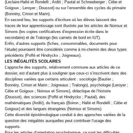
(Leclaire-Halté et Rondelli ; Arditi ; Pautal et Schneeberger ; Cèbe et
Goigoux ; Leroyer ; Doussot) ou sur l’ensemble des cycles du primaire
(Bonnéry, Crinon et Marin).
En second lieu, les supports d’écriture où les élèves laissent des
traces de leur apprentissage sont illustrés par les articles de Noiroux et
Simons (les copies certificatives d’expression écrite dans le
secondaire) et de Tralongo (les carnets de bord en IUT).
Enfin, d’autres supports (fiches, consommables, documents pour
l’étude) pourraient être considérés comme à mi-chemin des deux types
précédents (Poffé et Hindryckx ; Joigneaux).
LES INÉGALITÉS SCOLAIRES
L’approche des supports, relativement commune aux articles de ce
dossier, est d’autant plus à souligner que ceux-ci s’inscrivent dans des
disciplines variées que certains articulent : sociologie (Bautier ;
Bonnéry, Crinon et Marin ; Joigneaux ; Tralongo), psychologie (Leroyer ;
Cèbe et Goigoux ; Noiroux et Simons), didactique de l’histoire
(Doussot), des sciences (Poffé et Hindryckx ; Pautal), des
mathématiques (Arditi), du français (Boiron ; Halté et Rondelli ; Cèbe et
Goigoux) et des langues étrangères (Noiroux et Simons).
Cette diversité épistémologique conduit à des approches variées de la
question des inégalités auxquelles peut contribuer l’usage des
supports.
Pour les articles d’orientation psychologique, ce sont les difficultés