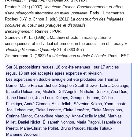
l’Éducation – Pour l’Ère Nouvelle
38, 3 (69-93).
Reuter Y. (dir.) (2007)
Une école Freinet. Fonctionnements et effets
d’une pédagogie alternative en milieu populaire.
Paris : L’Harmattan.
Rochex J.-Y. & Crinon J. (dir.) (2011)
La construction des inégalités
scolaires au cœur des pratiques et dispositifs
d’enseignement.
Rennes : PUR.
Stanovich K. E. (1986) « Matthew effects in reading : Some
consequences of individual differences in the acquisition of literacy » –
Reading Research Quarterly
21, 4 (360-407).
Zimmermann D. (1982)
La sélection non verbale à l’école.
Paris : ESF.
Sur 31 propositions reçues, 18 ont été retenues ; sur 17 articles
reçus, 13 ont été acceptés après expertise et révision.
Les expertises en double aveugle ont été produites par Thomas
Barrier, Marie-France Bishop, Stephen Scott Brewer, Lalina Coulange,
Isabelle Delcambre, Michèle Dell’Angelo, Nathalie Denizot, Ana Dias,
Tiane Donahue, Jean-Louis Dufays, Georges Ferone, Cédric
Fluckiger, André Giordan, Aziz Jellab, Séverine Kakpo, Yann Lhoste,
Joël Lebeaume, Claire Leconte, Claire Lemêtre, Claire Margolinas,
Corinne Marlot, Geneviève Marouby, Anne-Cécile Mathé, Mathias
Millet, Daniel Niclot, Élisabeth Nonnon, Maria Pagoni, Isabelle de
Peretti, Marie-Christine Pollet, Bruno Poucet, Nicole Tutiaux,
Marianne Woolwen.