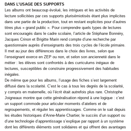
DANS L’USAGE DES SUPPORTS
Les albums ont beaucoup évolué, les intrigues et les activités de
lecture sollicitées par ces supports plurisémiotisés étant plus implicites
dans une partie de la production, tout en restant explicites pour d’autres
titres plus « grand public ». Pour comprendre quels types de lectures
sont encouragés dans le cadre scolaire, l’article de Stéphane Bonnéry,
Jacques Crinon et Brigitte Marin rend compte d’une recherche par
questionnaire auprès d’enseignants des trois cycles de l’école primaire.
Il met au jour des différences dans le choix des livres, selon que
l’enseignant exerce en ZEP ou non, et selon son ancienneté dans le
métier : les élèves sont confrontés à des curriculums inégaux de
lectures, susceptibles de construire progressivement des habitudes
inégales.
De même que pour les albums, l’usage des fiches s’est largement
diffusé dans la scolarité. C’est le cas à tous les degrés de la scolarité,
y compris en maternelle, où l’écrit était autrefois plus rare. Christophe
Joigneaux montre que cette généralisation répond à une logique : c’est
un support commode pour articuler moments d’ateliers et de
regroupements, et réguler les apprentissages. Comme on le sait depuis
les études historiques d’Anne-Marie Chartier, le succès d’un support ou
d’une technologie d’apprentissage s’explique par rapport à un système
dont les différents éléments sont solidaires et qui offrent des avantages