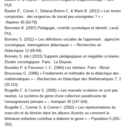
PUF.
Bautier É., Crinon J., Delarue-Breton C. & Marin B. (2012) « Les textes
composites : des exigences de travail peu enseignées ? » –
Repères
45 (63-79).
Bernstein B. (2007)
Pédagogie, contrôle symbolique et identité.
Laval :
PUL.
Bonnéry S. (2011) « Les définitions sociales de l’apprenant : approche
sociologique, interrogations didactiques » –
Recherches en
Didactiques
12 (65-84).
Bonnéry S. (dir.) (2015)
Supports pédagogiques et inégalités scolaires.
Études sociologiques.
Paris : La Dispute.
Bourdieu P. & Passeron J.-C. (1964)
Les héritiers.
Paris : Minuit.
Brousseau G. (1986) « Fondements et méthodes de la didactique des
mathématiques » –
Recherches en Didactique des Mathématiques
7, 2
(33-113).
Brugeille C. & Cromer S. (2006) « Les manuels scolaires ne sont pas
neutres. Le système de genre d’une collection panafricaine de
l’enseignement primaire » –
Autrepart
39 (147-164).
Brugeille C., Cromer S. & Cromer I. (2002) « Les représentations du
masculin et du féminin dans les albums illustrés ou comment la
littérature enfantine contribue à élaborer le genre » –
Population
5 (261-
292).