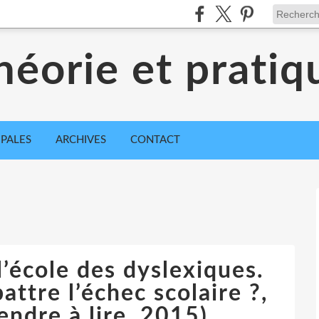
héorie et pratiq
IPALES
ARCHIVES
CONTACT
l’école des dyslexiques.
ttre l’échec scolaire ?,
ndre à lire, 2015)