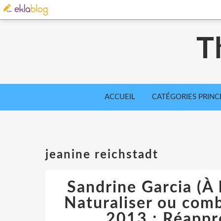
T
ACCUEIL
CATÉGORIES PRINC
jeanine reichstadt
Sandrine Garcia (À 
Naturaliser ou comba
2013 ; Réappre