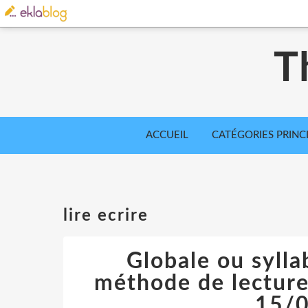
T
ACCUEIL
CATÉGORIES PRINC
lire ecrire
Globale ou syllab
méthode de lecture
15/0