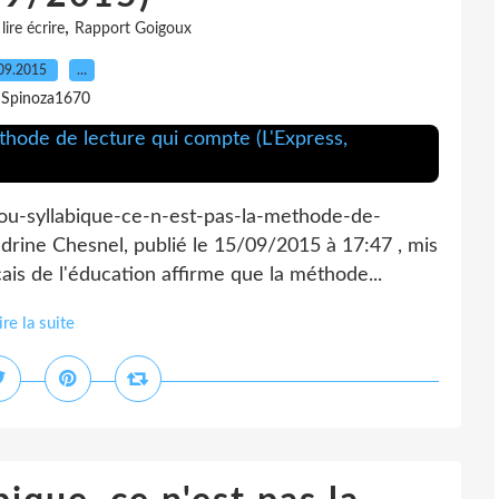
,
,
lire écrire
Rapport Goigoux
09.2015
…
 Spinoza1670
-ou-syllabique-ce-n-est-pas-la-methode-de-
rine Chesnel, publié le 15/09/2015 à 17:47 , mis
çais de l'éducation affirme que la méthode...
ire la suite