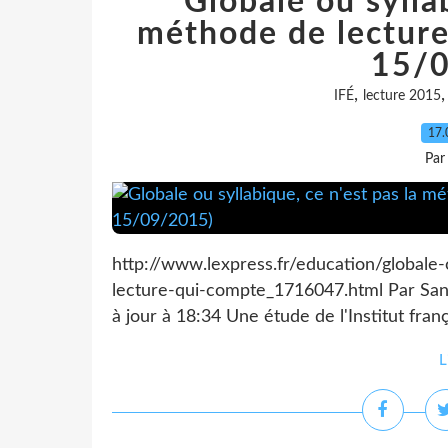
Globale ou syllab
méthode de lecture
15/0
,
IFÉ
lecture 2015
17.
Par
http://www.lexpress.fr/education/globale
lecture-qui-compte_1716047.html Par Sand
à jour à 18:34 Une étude de l'Institut fran
L