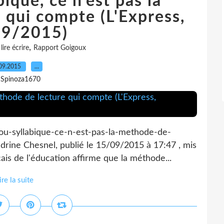
ique, ce n'est pas la
 qui compte (L'Express,
9/2015)
,
,
lire écrire
Rapport Goigoux
09.2015
…
 Spinoza1670
-ou-syllabique-ce-n-est-pas-la-methode-de-
rine Chesnel, publié le 15/09/2015 à 17:47 , mis
çais de l'éducation affirme que la méthode...
ire la suite