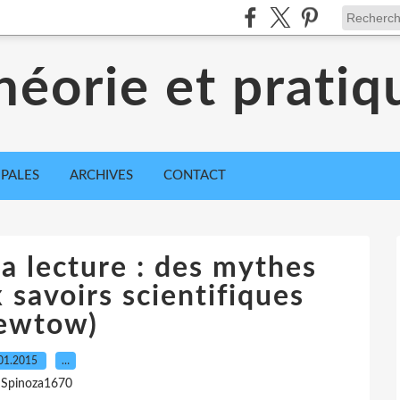
héorie et pratiq
IPALES
ARCHIVES
CONTACT
a lecture : des mythes
savoirs scientifiques
ewtow)
01.2015
…
 Spinoza1670