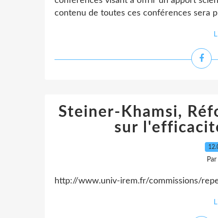
conférences visant à offrir un apport scien
contenu de toutes ces conférences sera pr
L
Steiner-Khamsi, Réf
sur l'efficaci
12.
Par
http://www.univ-irem.fr/commissions/repe
L