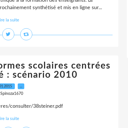
tifique à la formation des enseignants. Le
ochainement synthétisé et mis en ligne sur...
ire la suite
ormes scolaires centrées
té : scénario 2010
01.2015
…
 Spinoza1670
res/consulter/38steiner.pdf
ire la suite