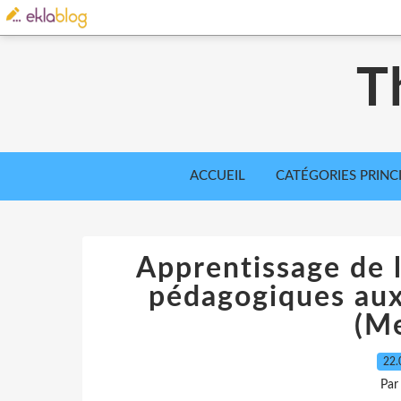
T
ACCUEIL
CATÉGORIES PRINC
Apprentissage de l
pédagogiques aux 
(M
22.
Par