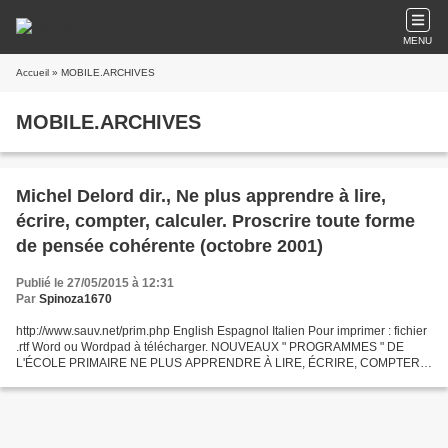
MENU
Accueil
» MOBILE.ARCHIVES
MOBILE.ARCHIVES
Michel Delord dir., Ne plus apprendre à lire,
écrire, compter, calculer. Proscrire toute forme
de pensée cohérente (octobre 2001)
Publié le 27/05/2015 à 12:31
Par
Spinoza1670
http://www.sauv.net/prim.php English Espagnol Italien Pour imprimer : fichier
.rtf Word ou Wordpad à télécharger. NOUVEAUX " PROGRAMMES " DE
L'ÉCOLE PRIMAIRE NE PLUS APPRENDRE À LIRE, ÉCRIRE, COMPTER
ET CALCULER. PROSCRIRE TOUTE FORME DE PENSÉE COHÉRENTE....