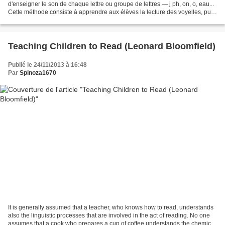
d'enseigner le son de chaque lettre ou groupe de lettres — j ph, on, o, eau...
Cette méthode consiste à apprendre aux élèves la lecture des voyelles, puis
des consonnes, et la façon dont...
Teaching Children to Read (Leonard Bloomfield)
Publié le 24/11/2013 à 16:48
Par
Spinoza1670
It is generally assumed that a teacher, who knows how to read, understands
also the linguistic processes that are involved in the act of reading. No one
assumes that a cook who prepares a cup of coffee understands the chemical