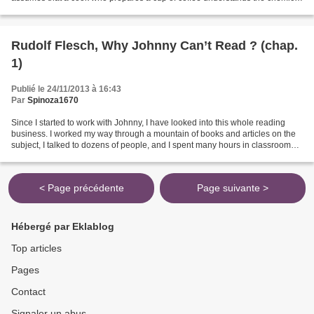
processes which he has called...
Rudolf Flesch, Why Johnny Can’t Read ? (chap.
1)
Publié le 24/11/2013 à 16:43
Par
Spinoza1670
Since I started to work with Johnny, I have looked into this whole reading
business. I worked my way through a mountain of books and articles on the
subject, I talked to dozens of people, and I spent many hours in classrooms,
watching what was going on....
< Page précédente
Page suivante >
Hébergé par Eklablog
Top articles
Pages
Contact
Signaler un abus