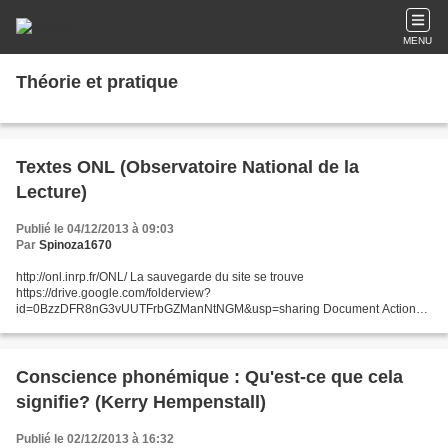
MENU
Théorie et pratique
Textes ONL (Observatoire National de la
Lecture)
Publié le 04/12/2013 à 09:03
Par
Spinoza1670
http://onl.inrp.fr/ONL/ La sauvegarde du site se trouve
https://drive.google.com/folderview?
id=0BzzDFR8nG3vUUTFrbGZManNtNGM&usp=sharing Document Actions
Ce site Internet est pour nous un outil de contact et important avec tous les
usagers intéressés par...
Conscience phonémique : Qu'est-ce que cela
signifie? (Kerry Hempenstall)
Publié le 02/12/2013 à 16:32