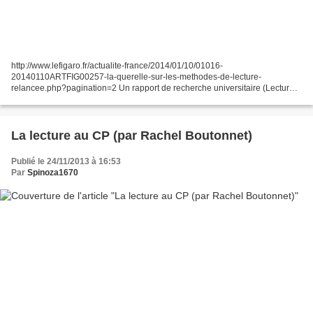
http://www.lefigaro.fr/actualite-france/2014/01/10/01016-
20140110ARTFIG00257-la-querelle-sur-les-methodes-de-lecture-
relancee.php?pagination=2 Un rapport de recherche universitaire (Lecture
au CP : un effet-manuel considérable, nov 2013) met en évidence...
La lecture au CP (par Rachel Boutonnet)
Publié le 24/11/2013 à 16:53
Par
Spinoza1670