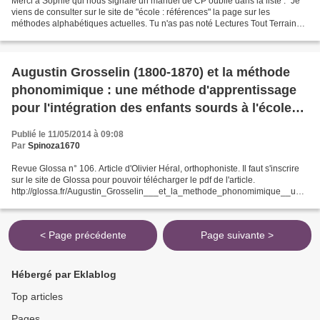
Merci à Sophie qui nous signale un manuel de CP oublié dans la liste : "Je
viens de consulter sur le site de "école : références" la page sur les
méthodes alphabétiques actuelles. Tu n'as pas noté Lectures Tout Terrain
(dernière version), que j'utilisais...
Augustin Grosselin (1800-1870) et la méthode
phonomimique : une méthode d'apprentissage
pour l'intégration des enfants sourds à l'école
primaire
Publié le 11/05/2014 à 09:08
Par
Spinoza1670
Revue Glossa n° 106. Article d'Olivier Héral, orthophoniste. Il faut s'inscrire
sur le site de Glossa pour pouvoir télécharger le pdf de l'article.
http://glossa.fr/Augustin_Grosselin___et_la_methode_phonomimique__une
_methode_dapprentissage_pour_lint...
< Page précédente
Page suivante >
Hébergé par Eklablog
Top articles
Pages