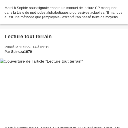
Merci à Sophie nous signale encore un manuel de lecture CP manquant
dans la Liste de méthodes alphabétiques progressives actuelles. "Il manque
aussi une méthode que j'employais - excepté l'an passé faute de moyens
financiers - et que je trouve très bonne....
Lecture tout terrain
Publié le 11/05/2014 à 09:19
Par
Spinoza1670