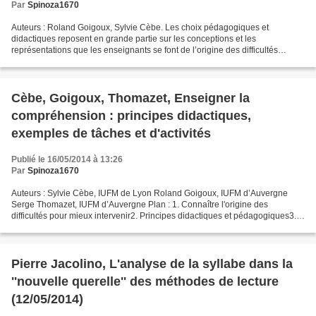
Par
Spinoza1670
Auteurs : Roland Goigoux, Sylvie Cèbe. Les choix pédagogiques et
didactiques reposent en grande partie sur les conceptions et les
représentations que les enseignants se font de l’origine des difficultés
éprouvées par ses élèves. Or, toutes les hypothèses...
Cèbe, Goigoux, Thomazet, Enseigner la
compréhension : principes didactiques,
exemples de tâches et d'activités
Publié le 16/05/2014 à 13:26
Par
Spinoza1670
Auteurs : Sylvie Cèbe, IUFM de Lyon Roland Goigoux, IUFM d’Auvergne
Serge Thomazet, IUFM d’Auvergne Plan : 1. Connaître l'origine des
difficultés pour mieux intervenir2. Principes didactiques et pédagogiques3.
Apprendre aux élèves à questionner les textes...
Pierre Jacolino, L'analyse de la syllabe dans la
''nouvelle querelle'' des méthodes de lecture
(12/05/2014)