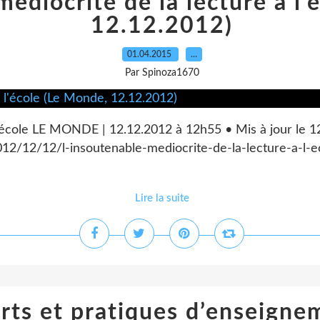
médiocrité de la lecture à l
12.12.2012)
01.04.2015
…
Par Spinoza1670
 l'école LE MONDE | 12.12.2012 à 12h55 • Mis à jour le 
012/12/12/l-insoutenable-mediocrite-de-la-lecture-a-l
Lire la suite
rts et pratiques d’enseignem