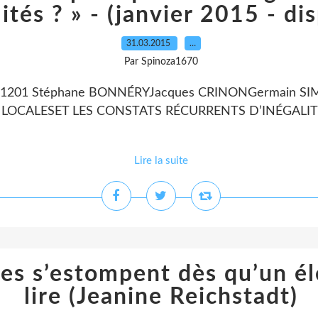
ités ? » - (janvier 2015 - di
31.03.2015
…
Par Spinoza1670
article1201 Stéphane BONNÉRYJacques CRINONGermain
LOCALESET LES CONSTATS RÉCURRENTS D’INÉGALITÉS D
Lire la suite
ires s’estompent dès qu’un é
lire (Jeanine Reichstadt)