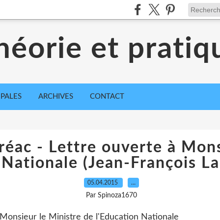
héorie et pratiq
IPALES
ARCHIVES
CONTACT
éac - Lettre ouverte à Mons
 Nationale (Jean-François L
05.04.2015
…
Par Spinoza1670
Monsieur le Ministre de l'Education Nationale