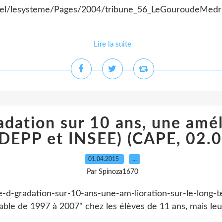
uel/lesysteme/Pages/2004/tribune_56_LeGouroudeMedre
Lire la suite
adation sur 10 ans, une amél
(DEPP et INSEE) (CAPE, 02.
01.04.2015
…
Par Spinoza1670
une-d-gradation-sur-10-ans-une-am-lioration-sur-le-long-
able de 1997 à 2007" chez les élèves de 11 ans, mais leu