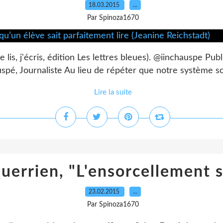
18.03.2015
…
Par Spinoza1670
lis, j'écris, édition Les lettres bleues). @iinchauspe Publ
pé, Journaliste Au lieu de répéter que notre système sco
Lire la suite
errien, "L'ensorcellement s
23.02.2015
…
Par Spinoza1670