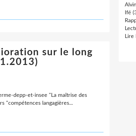
Alvi
Ifé
(
Rapp
Lect
Lire
ioration sur le long
01.2013)
terme-depp-et-insee "La maîtrise des
rs "compétences langagières...