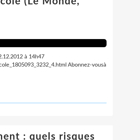
'école (Le Monde,
12.12.2012 à 14h47
-ecole_1805093_3232_4.html Abonnez-vousà
ent : quels risques